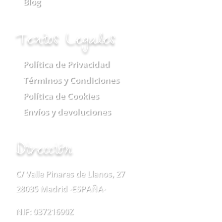
Blog
Textos Legales
Política de Privacidad
Términos y Condiciones
Política de Cookies
Envíos y devoluciones
Dirección
C/ Valle Pinares de Llanos, 27
28035 Madrid -ESPAÑA-
NIF: 03721690Z