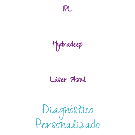
IPL
Hydradeep
Láser Azul
Diagnóstico
Personalizado