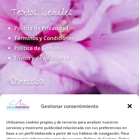
Textos Legales
Política de Privacidad
Términos y Condiciones
Política de Cookies
Envíos y devoluciones
Dirección
C/ Valle Pinares de Llanos, 27
28035 Madrid -ESPAÑA-
Gestionar consentimiento
NIF: 03721690Z
Utilizamos cookies propias y de terceros para analizar nuestros
servicios y mostrarte publicidad relacionada con tus preferencias en
base a un perfil elaborado a partir de tus hábitos de navegación. Para
TELÉFONO
obtener más información consulte nuestra Política de Cookies. Debes