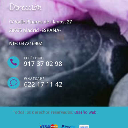
Dirección
C/ Valle Pinares de Llanos, 27
28035 Madrid -ESPAÑA-
NIF: 03721690Z
TELÉFONO

917 37 02 98
WHATSAPP
v
622 17 11 42
Todos los derechos reservados.
Diseño web
.