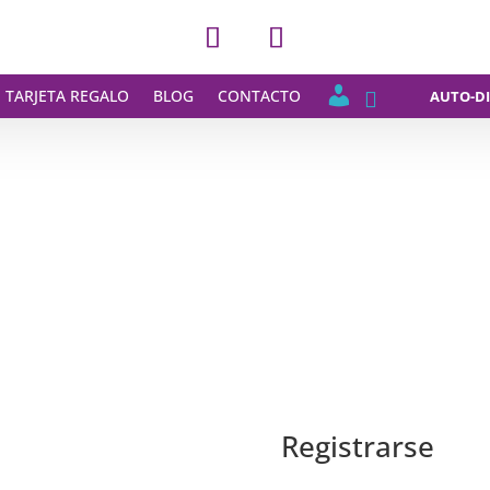
M
TARJETA REGALO
BLOG
CONTACTO
AUTO-DI
I
C
U
E
N
T
A
Registrarse