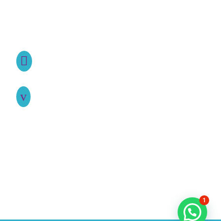
TELÉFONO

917 37 02 98
WHATSAPP
v
622 17 11 42
1