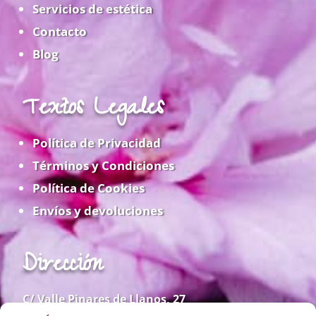
Servicios de estética
Contacto
Blog
Textos Legales
Política de Privacidad
Términos y Condiciones
Política de Cookies
Envíos y devoluciones
Dirección
C/ Valle Pinares de Llanos, 27