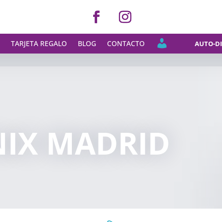
M
S
TARJETA REGALO
BLOG
CONTACTO
AUTO-DI
I
C
U
E
N
T
A
IX MADRID