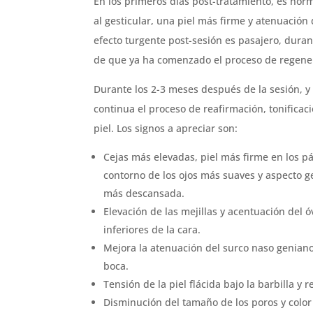
En los primeros días post-tratamiento, es norm
al gesticular, una piel más firme y atenuación 
efecto turgente post-sesión es pasajero, durant
de que ya ha comenzado el proceso de regener
Durante los 2-3 meses después de la sesión, y
continua el proceso de reafirmación, tonificaci
piel. Los signos a apreciar son:
Cejas más elevadas, piel más firme en los p
contorno de los ojos más suaves y aspecto ge
más descansada.
Elevación de las mejillas y acentuación del óv
inferiores de la cara.
Mejora la atenuación del surco naso geniano 
boca.
Tensión de la piel flácida bajo la barbilla y
Disminución del tamaño de los poros y color