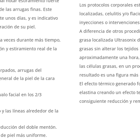
al notar estiramiento fuerte
Los protocolos corporales es
de las arrugas finas. Este
localizadas, celulitis y/o fla
e unos días, y es indicativo
inyecciones o intervenciones
ación de su piel.
A diferencia de otros proced
 a veces durante más tiempo,
grasa localizada Ultrasonix
ón y estiramiento real de la
grasas sin alterar los tejido
aproximadamente una hora, 
las células grasas, en un pr
árpados, arrugas del
resultado es una figura más
neral de la piel de la cara
El efecto térmico generado 
elastina creando un efecto te
alo facial en los 2/3
consiguiente reducción y re
y las líneas alrededor de la
 reducción del doble mentón.
 de piel más uniforme.