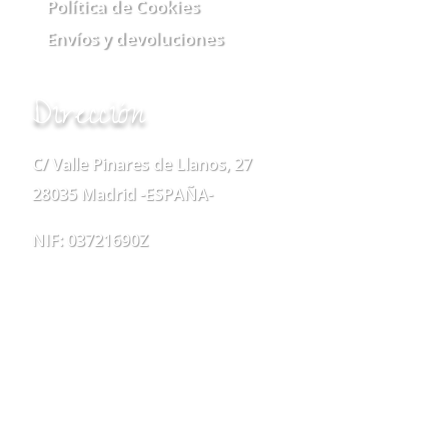
Política de Cookies
Envíos y devoluciones
Dirección
C/ Valle Pinares de Llanos, 27
28035 Madrid -ESPAÑA-
NIF: 03721690Z
TELÉFONO
917 37 02 98
WHATSAPP
622 17 11 42