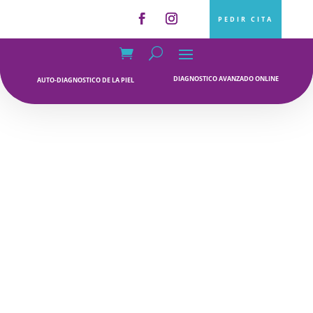
PEDIR CITA
DIAGNOSTICO AVANZADO ONLINE
AUTO-DIAGNOSTICO DE LA PIEL
INICIO
/
PIEL GRASA
/ SERUM
RETINOL 10%
SERUM RETINOL
10%
CONOCE TU PIEL CON ESTE TEST